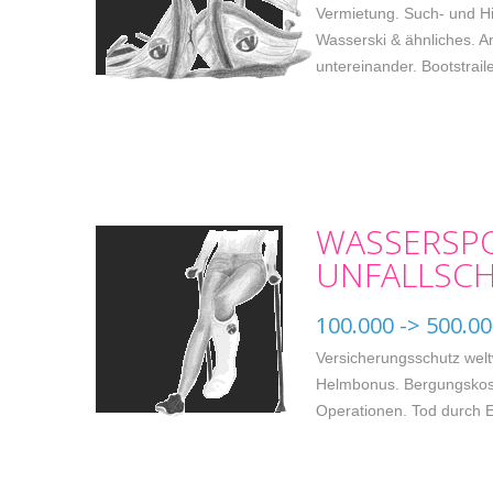
Vermietung. Such- und H
Wasserski & ähnliches. 
untereinander. Bootstraile
WASSERSP
UNFALLSC
100.000 -> 500.00
Versicherungsschutz welt
Helmbonus. Bergungskost
Operationen. Tod durch E