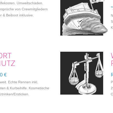
ilfekosten. Umweltschäden.
Ansprüche von Crewmitgliedern
r & Beiboot inklusive.
N
S
K
ORT
HUTZ
0 €
weit. Echte Rennen inkl.
P
en & Kurbeihilfe. Kosmetische
2
rtrinken/Ersticken.
O