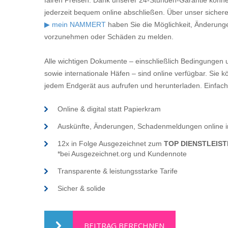
fairen Preisen. Dank unserer 24-Stunden-Garantie könne
jederzeit bequem online abschließen. Über unser sicher
▶ mein NAMMERT
haben Sie die Möglichkeit, Änderung
vorzunehmen oder Schäden zu melden.
Alle wichtigen Dokumente – einschließlich Bedingungen 
sowie internationale Häfen – sind online verfügbar. Sie 
jedem Endgerät aus aufrufen und herunterladen. Einfache
Online & digital statt Papierkram
Auskünfte, Änderungen, Schadenmeldungen online i
12x in Folge Ausgezeichnet zum
TOP DIENSTLEIS
*bei Ausgezeichnet.org und Kundennote
Transparente & leistungsstarke Tarife
Sicher & solide
BEITRAG BERECHNEN