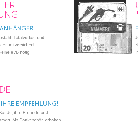
LER
RUNG
SANHÄNGER
bstahl. Totalverlust und
J
äden mitversichert.
N
 Keine eVB nötig.
I
DE
 IHRE EMPFEHLUNG!
 Kunde, ihre Freunde und
mmert. Als Dankeschön erhalten