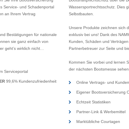
n Sie Ihre Bootsversicherung
Bootshaftpflichtschutz über die 
es Service- und Schadenportal
Wassersportrechtsschutz. Dies gil
en an Ihrem Vertrag
Selbstbauten.
Unsere Produkte zeichnen sich d
und Bestätigungen für nationale
exklusiv bei uns! Dank des NAM
können sie ganz einfach von
Kunden, Schäden und Verträgen 
r geht’s wirklich nicht…
Partnerbetreuer zur Seite und bi
Kommen Sie vorbei und lernen S
der nächsten Bootsmesse sehen 
m Serviceportal
TER
99,6% Kundenzufriedenheit
Online Vertrags- und Kunde
Eigener Bootsversicherung O
Echtzeit Statistiken
Partner-Link & Werbemittel
Marktübliche Courtagen