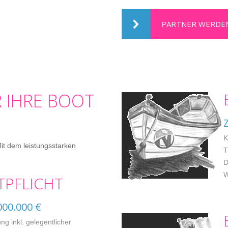
PARTNER WERDE
 IHRE BOOT
K
it dem leistungsstarken
T
D
W
PFLICHT
000.000 €
ng inkl. gelegentlicher