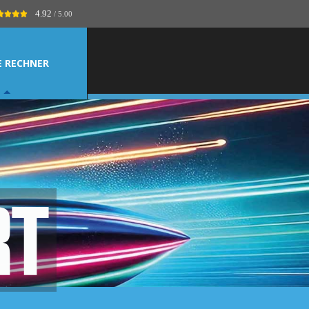
4.92
/ 5.00
E RECHNER