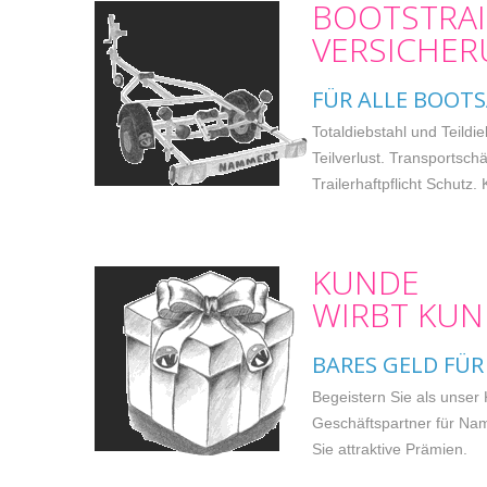
BOOTSTRAI
VERSICHE
FÜR ALLE BOOT
Totaldiebstahl und Teildie
Teilverlust. Transportsch
Trailerhaftpflicht Schutz.
KUNDE
WIRBT KUN
BARES GELD FÜR
Begeistern Sie als unser
Geschäftspartner für Na
Sie attraktive Prämien.