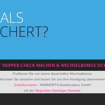
 ALS
CHERT?
T SKIPPER-CHECK MACHEN & WECHSELBONUS SIC
Profitieren Sie von einem dauerhaften Wechselbonus.
echseln Sie stressfrei und lassen Sie uns Ihre Kündigung übernehme
Erstinformation
- NAMMERT® Assekuradeur GmbH
mit der
Nirgendwo Günstiger Garantie.